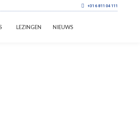
+31 6 811 04 111
S
LEZINGEN
NIEUWS