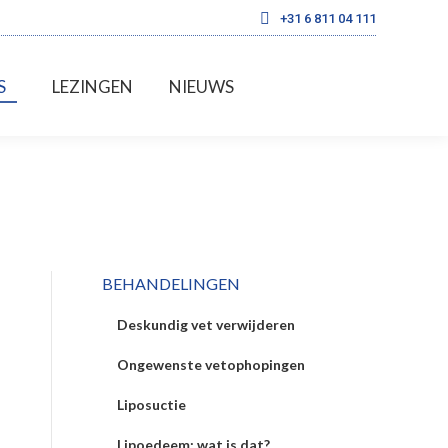
+31 6 811 04 111
FOTO’S
LEZINGEN
NIEUWS
S
LEZINGEN
NIEUWS
BEHANDELINGEN
Deskundig vet verwijderen
Ongewenste vetophopingen
Liposuctie
Lipoedeem: wat is dat?