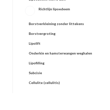
Richtlijn lipoedeem
Borstverkleining zonder littekens
Borstvergroting
Lipolift
Onderkin en hamsterwangen weghalen
Lipofilling
Subcisie
Cellulite (cellulitis)