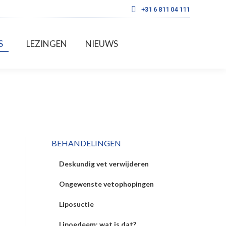
+31 6 811 04 111
FOTO’S
LEZINGEN
NIEUWS
S
LEZINGEN
NIEUWS
BEHANDELINGEN
Deskundig vet verwijderen
Ongewenste vetophopingen
Liposuctie
Lipoedeem: wat is dat?