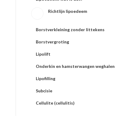
Richtlijn lipoedeem
Borstverkleining zonder littekens
Borstvergroting
Lipolift
Onderkin en hamsterwangen weghalen
Lipofilling
Subcisie
Cellulite (cellulitis)