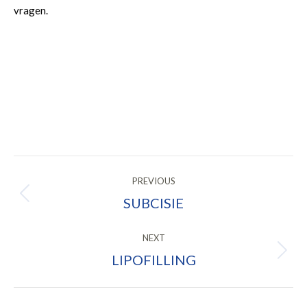
vragen.
POST
PREVIOUS
NAVIGATION
SUBCISIE
Previous
post:
NEXT
LIPOFILLING
Next
post: